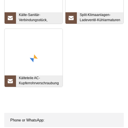
Kälte-Sanitär-
Split-Klimaanlagen-
Verbindungsstück,
Ladeventil-Kühlarmaturen
Schweißanschluss,
aus Messing
Messing-Mutteranschluss
Kälteteile AC-
Kupferrohrverschraubung
HVAC für
Kühlschrank/Klimaanlage