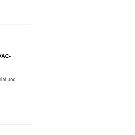
VAC-
ial und