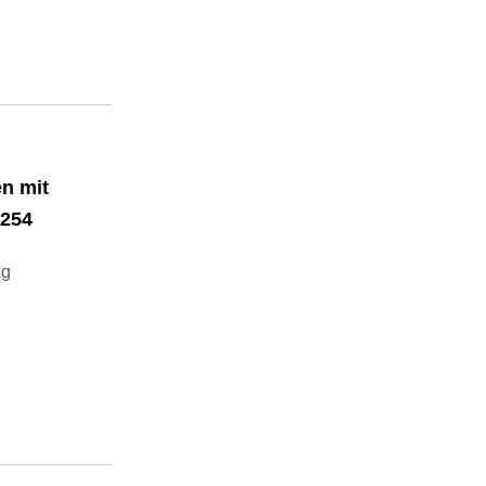
n mit
1254
kg