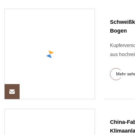
Schweißk
Bogen
Kupfervers
aus hochre
Mehr seh
China-Fab
Klimaanl