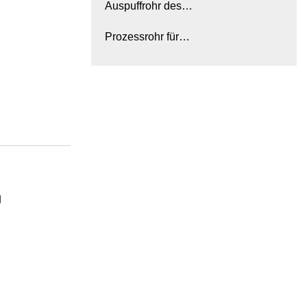
Auspuffrohr des
Kühlschrankkompressors
Prozessrohr für
Kühlschrankkompressor
g