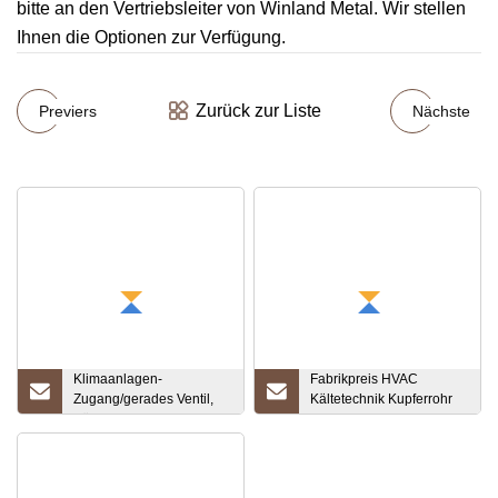
bitte an den Vertriebsleiter von Winland Metal. Wir stellen
Ihnen die Optionen zur Verfügung.
Zurück zur Liste
Previers
Nächste
Klimaanlagen-
Fabrikpreis HVAC
Zugang/gerades Ventil,
Kältetechnik Kupferrohr
Kältemittel-
Rohr Kupfer Fitting
Zugabewerkzeug,
Rücklaufbogen für
Kühlarmatur
Klimaanlagen