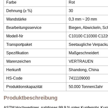
Farbe
Rot
Dehnung (≥ %)
30
Wandstärke
0,3 mm ~ 20 mm
Bearbeitungsservice
Biegen, Abwickeln, S
Modell-Nr
C10100 C10300 C1220
Transportpaket
Seetaugliche Verpack
Spezifikation
Maßgeschneidert
Warenzeichen
VERTRAUEN
Herkunft
Shandong, China
HS-Code
7411109000
Produktionskapazität
50.000 Tonnen/Jahr
Produktbeschreibung
ASTM Hochwertiges, nahtloses 99,9 % rotes Kupferrohr, Kup