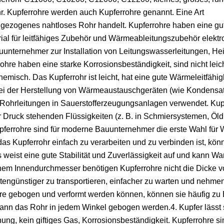
hr. Kupferrohre werden auch Kupferrohre genannt. Eine Art
 gezogenes nahtloses Rohr handelt. Kupferrohre haben eine gut
rial für leitfähiges Zubehör und Wärmeableitungszubehör elektr
unternehmer zur Installation von Leitungswasserleitungen, He
re haben eine starke Korrosionsbeständigkeit, sind nicht leich
hemisch. Das Kupferrohr ist leicht, hat eine gute Wärmeleitfähig
 bei der Herstellung von Wärmeaustauschgeräten (wie Kondensa
hrleitungen in Sauerstofferzeugungsanlagen verwendet. Kupf
 Druck stehenden Flüssigkeiten (z. B. in Schmiersystemen, Öl
pferrohre sind für moderne Bauunternehmer die erste Wahl für 
s Kupferrohr einfach zu verarbeiten und zu verbinden ist, kön
s weist eine gute Stabilität und Zuverlässigkeit auf und kann 
leichem Innendurchmesser benötigen Kupferrohre nicht die Dicke 
tengünstiger zu transportieren, einfacher zu warten und nehme
ohre gebogen und verformt werden können, können sie häufig z
ann das Rohr in jedem Winkel gebogen werden.4. Kupfer lässt s
nung, kein giftiges Gas, Korrosionsbeständigkeit. Kupferrohre s