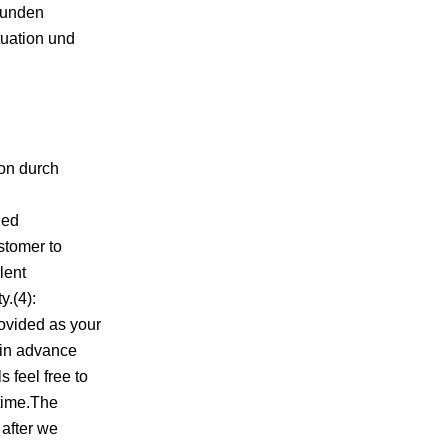
 Kunden
tuation und
ion durch
ied
stomer to
lent
y.(4):
ovided as your
in advance
 feel free to
 time.The
 after we