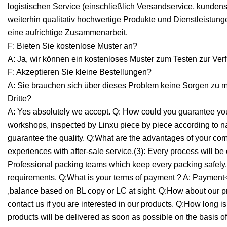
logistischen Service (einschließlich Versandservice, kunden
weiterhin qualitativ hochwertige Produkte und Dienstleistu
eine aufrichtige Zusammenarbeit.
F: Bieten Sie kostenlose Muster an?
A: Ja, wir können ein kostenloses Muster zum Testen zur Ver
F: Akzeptieren Sie kleine Bestellungen?
A: Sie brauchen sich über dieses Problem keine Sorgen zu ma
Dritte?
A: Yes absolutely we accept. Q: How could you guarantee your
workshops, inspected by Linxu piece by piece according to n
guarantee the quality. Q:What are the advantages of your com
experiences with after-sale service.(3): Every process will b
Professional packing teams which keep every packing safely.
requirements. Q:What is your terms of payment ? A: Paym
,balance based on BL copy or LC at sight. Q:How about our pri
contact us if you are interested in our products. Q:How long is
products will be delivered as soon as possible on the basis of