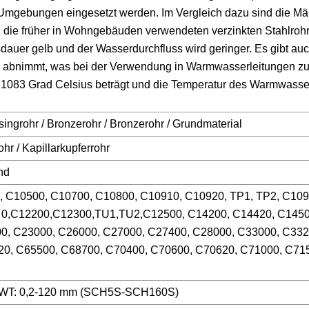
Umgebungen eingesetzt werden. Im Vergleich dazu sind die Män
en die früher in Wohngebäuden verwendeten verzinkten Stahlrohr
dauer gelb und der Wasserdurchfluss wird geringer. Es gibt auc
ell abnimmt, was bei der Verwendung in Warmwasserleitungen z
u 1083 Grad Celsius beträgt und die Temperatur des Warmwass
singrohr / Bronzerohr / Bronzerohr / Grundmaterial
hr / Kapillarkupferrohr
nd
, C10500, C10700, C10800, C10910, C10920, TP1, TP2, C109
 0,C12200,C12300,TU1,TU2,C12500, C14200, C14420, C1450
0, C23000, C26000, C27000, C27400, C28000, C33000, C332
20, C65500, C68700, C70400, C70600, C70620, C71000, C71
) WT: 0,2-120 mm (SCH5S-SCH160S)