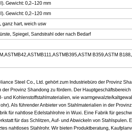
l). Gewicht: 0,2–120 mm
l). Gewicht: 0,2–120 mm
art, ganz hart, weich usw
 Bürste, Spiegel, Sandstrahl oder nach Bedarf
B75M,ASTMB42,ASTMB111,ASTMB395,ASTM B359,ASTM B188
nce Steel Co., Ltd. gehört zum Industriebüro der Provinz Shan
 in der Provinz Shandong zu fördern. Der Hauptgeschäftsbereich
 und Kohlenstoffstahlmaterialien, wie warmgewalzte/kaltgewal
ohr). Als führender Anbieter von Stahlmaterialien in der Provi
brik für nahtlose Edelstahlrohre in Wuxi. Eine Fabrik für gesch
kstatt für das Schlitzen, Auf- und Abwickeln von Stahlspulen. E
ztes nahtloses Stahlrohr. Wir bieten Produktberatung, Kaufplan