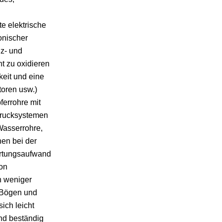
e elektrische
onischer
iz- und
t zu oxidieren
keit und eine
toren usw.)
errohre mit
drucksystemen
Wasserrohre,
nen bei der
Wartungsaufwand
von
n weniger
u Bögen und
ich leicht
ind beständig