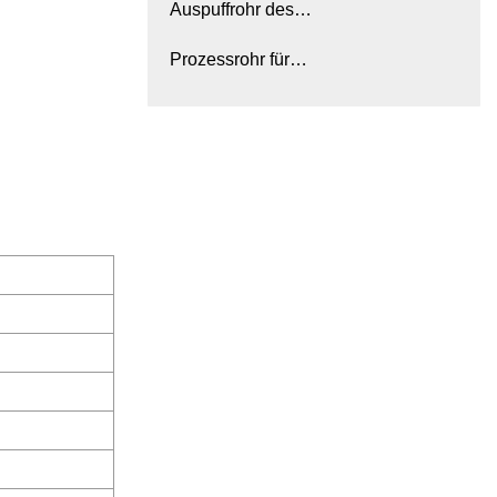
Auspuffrohr des
Kühlschrankkompressors
Prozessrohr für
Kühlschrankkompressor