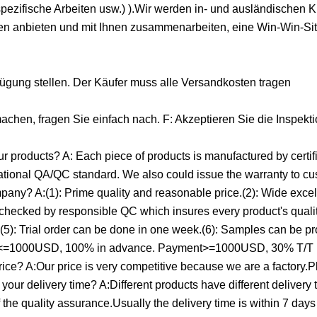
spezifische Arbeiten usw.) ).Wir werden in- und ausländischen
ngen anbieten und mit Ihnen zusammenarbeiten, eine Win-Win-Si
fügung stellen. Der Käufer muss alle Versandkosten tragen
chen, fragen Sie einfach nach. F: Akzeptieren Sie die Inspekt
 products? A: Each piece of products is manufactured by certif
ational QA/QC standard. We also could issue the warranty to cu
pany? A:(1): Prime quality and reasonable price.(2): Wide excel
e checked by responsible QC which insures every product's qualit
(5): Trial order can be done in one week.(6): Samples can be pr
ent<=1000USD, 100% in advance. Payment>=1000USD, 30% T/T 
ce? A:Our price is very competitive because we are a factory.Pls
 your delivery time? A:Different products have different delivery
 the quality assurance.Usually the delivery time is within 7 days