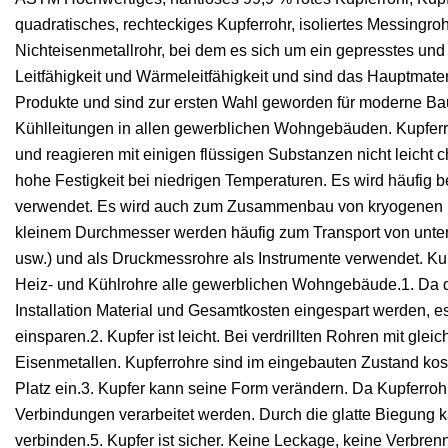
quadratisches, rechteckiges Kupferrohr, isoliertes Messingro
Nichteisenmetallrohr, bei dem es sich um ein gepresstes und
Leitfähigkeit und Wärmeleitfähigkeit und sind das Hauptmate
Produkte und sind zur ersten Wahl geworden für moderne Bau
Kühlleitungen in allen gewerblichen Wohngebäuden. Kupferroh
und reagieren mit einigen flüssigen Substanzen nicht leicht c
hohe Festigkeit bei niedrigen Temperaturen. Es wird häufig
verwendet. Es wird auch zum Zusammenbau von kryogenen Ro
kleinem Durchmesser werden häufig zum Transport von unter
usw.) und als Druckmessrohre als Instrumente verwendet. Ku
Heiz- und Kühlrohre alle gewerblichen Wohngebäude.1. Da da
Installation Material und Gesamtkosten eingespart werden, e
einsparen.2. Kupfer ist leicht. Bei verdrillten Rohren mit g
Eisenmetallen. Kupferrohre sind im eingebauten Zustand kos
Platz ein.3. Kupfer kann seine Form verändern. Da Kupferr
Verbindungen verarbeitet werden. Durch die glatte Biegung k
verbinden.5. Kupfer ist sicher. Keine Leckage, keine Verbren