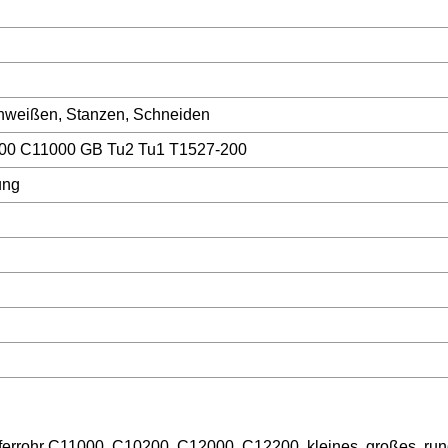
chweißen, Stanzen, Schneiden
0 C11000 GB Tu2 Tu1 T1527-200
ung
ferrohr C11000, C10200, C12000, C12200, kleines, großes, run