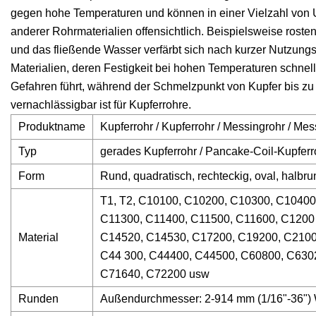
gegen hohe Temperaturen und können in einer Vielzahl von 
anderer Rohrmaterialien offensichtlich. Beispielsweise rost
und das fließende Wasser verfärbt sich nach kurzer Nutzungs
Materialien, deren Festigkeit bei hohen Temperaturen schn
Gefahren führt, während der Schmelzpunkt von Kupfer bis z
vernachlässigbar ist für Kupferrohre.
Produktname
Kupferrohr / Kupferrohr / Messingrohr / Mes
Typ
gerades Kupferrohr / Pancake-Coil-Kupferro
Form
Rund, quadratisch, rechteckig, oval, halbru
T1, T2, C10100, C10200, C10300, C10400
C11300, C11400, C11500, C11600, C1200
Material
C14520, C14530, C17200, C19200, C2100
C44 300, C44400, C44500, C60800, C630
C71640, C72200 usw
Runden
Außendurchmesser: 2-914 mm (1/16"-36"