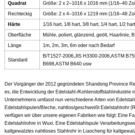
Quadrat
Größe: 2 x 2–1016 x 1016 mm (1/16–40 Zol
Rechteckig
Größe: 2 x 4–1016 x 1219 mm (1/16–48 Zol
Härte
1/16 hart, 1/8 hart, 3/8 hart, 1/4 hart, 1/2 h
Oberfläche
Mühle, poliert, glänzend, geölt, Haarlinie,
Länge
1m, 2m, 3m, 6m oder nach Bedarf
B/T1527-2006,JIS H3300-2006,ASTM 
Standard
B698,ASTM B640 usw
Der Vorgänger der 2012 gegründeten Shandong Province Relia
es, die Entwicklung der Edelstahl-/Kohlenstoffstahlindustrie
Unternehmens umfasst nun verschiedene Arten von Edelstahl-
Edelstahlspulen/Bleche, nahtlos/geschweißt Edelstahlrohr (R
verfügen wir über unsere eigenen Fabriken wie folgt: Eine Fa
Edelstahlrohre in Wuxi. Eine Edelstahlspule Verarbeitungswer
kaltgewalztes nahtloses Stahlrohr in Liaocheng für kaltgewal