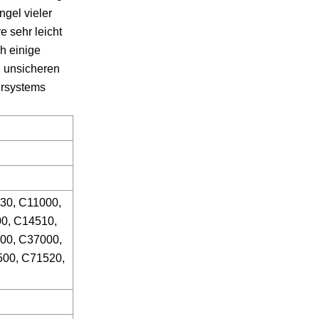
gel vieler
e sehr leicht
h einige
u unsicheren
ersystems
30, C11000,
0, C14510,
00, C37000,
500, C71520,