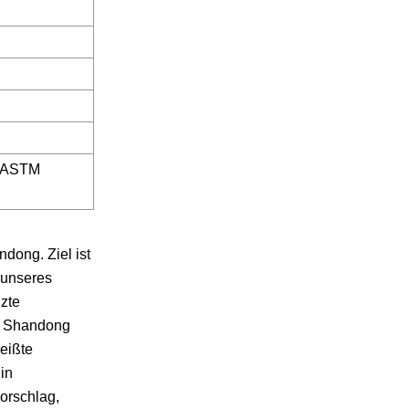
,ASTM
dong. Ziel ist
 unseres
zte
nz Shandong
weißte
in
vorschlag,