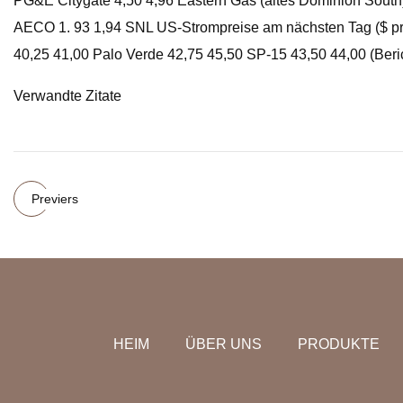
PG&E Citygate 4,50 4,96 Eastern Gas (altes Dominion South)
AECO 1. 93 1,94 SNL US-Strompreise am nächsten Tag ($ pr
40,25 41,00 Palo Verde 42,75 45,50 SP-15 43,50 44,00 (Beri
Verwandte Zitate
Previers
HEIM
ÜBER UNS
PRODUKTE