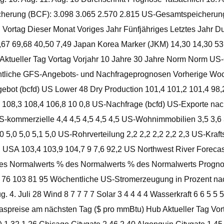
herung (BCF): 3.098 3.065 2.570 2.815 US-Gesamtspeicherung 
Vortag Dieser Monat Voriges Jahr Fünfjähriges Letztes Jahr D
5 13,67 69,68 40,50 7,49 Japan Korea Marker (JKM) 14,30 14,30 
ktueller Tag Vortag Vorjahr 10 Jahre 30 Jahre Norm Norm 
tliche GFS-Angebots- und Nachfrageprognosen Vorherige Wo
ebot (bcfd) US Lower 48 Dry Production 101,4 101,2 101,4 98,2
 108,3 108,4 106,8 10 0,8 US-Nachfrage (bcfd) US-Exporte nac
US-kommerzielle 4,4 4,5 4,5 4,5 4,5 US-Wohnimmobilien 3,5 3,6 
,0 5,0 5,0 5,1 5,0 US-Rohrverteilung 2,2 2,2 2,2 2,2 2,3 US-Kraf
n USA 103,4 103,9 104,7 9 7,6 92,2 US Northwest River Forec
 Normalwerts % des Normalwerts % des Normalwerts Prognose 
 76 76 103 81 95 Wöchentliche US-Stromerzeugung in Prozent 
4. Juli 28 Wind 8 7 7 7 7 Solar 3 4 4 4 4 Wasserkraft 6 6 5 5 5
aspreise am nächsten Tag ($ pro mmBtu) Hub Aktueller Tag Vor