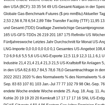
den USA (BCF): 33 35 54 49 US-Gesamt-Natgas in der Speic
Globale Gas-Benchmark-Futures ($ pro mmBtu) Aktueller Tag 
2,53 2,56 8,78 6,54 2,89 Title Transfer Facility (TTF) 11,9
und Gesamt (TDD) Gradtage Zweiwöchige Gesamtprognose A
165 US-GFS-TDDs 26 219 201 187 175 Refinitiv US Wöchen
Fünfjahreswoche Letztes Jahr Durchschnitt für Monat US-Ang
LNG-Importe 0,0 0,0 0,0 0,0 0,1 Gesamtes US-Angebot 108,4
7,0 6,9 6,6 5,5 5,6 US-LNG-Exporte 12,5 11,9 12,3 11,1 6,1 
Industrie 21,4 21,4 21,4 21,3 21,5 US-Kraftstoff für Anlagen 5
in den USA 82,6 83,7 84,5 78,6 78,0 Gesamtnachfrage in de
2022 2021 2020 % des Normalwerts % des Normalwerts % des
Sep. 83 83 107 81 103 Jan.-Jul 77 77 102 79 98 Okt.-Sep.
endete Woche endete Woche endete 25. Aug. 18. Aug. 11. Aug. 
Kohle 20 19 19 20 20 Kernkraft 17 17 17 17 16 SNL US-Erdg