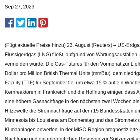
Sep 27, 2023
(Fügt aktuelle Preise hinzu) 23. August (Reuters) – US-Erdg
Flüssigerdgas (LNG) fließt, aufgrund von Wartungsausfällen 
vermeiden würde. Die Gas-Futures für den Vormonat zur Lie
Dollar pro Million British Thermal Units (mmBtu), dem niedr
Facility (TTF) für September fiel um etwa 15 % auf ein Woc
Kernreaktoren in Frankreich und die Hoffnung einiger, dass A
eine höhere Gasnachfrage in den nächsten zwei Wochen als bi
Hitzewelle die Stromnachfrage auf dem 15 Bundesstaaten um
Minnesota bis Louisiana am Donnerstag und das Stromnetz d
Klimaanlagen anwerfen. In der MISO-Region prognostizierte d
Nachfrage und die erforderlichen Reserven zur Spitzenzeit a