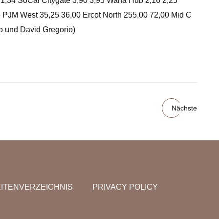
5 1,34 SoCal Citygate 3,90 3,95 Waha Hub 2,16 2,25
PJM West 35,25 36,00 Ercot North 255,00 72,00 Mid C
o und David Gregorio)
Nächste
ITENVERZEICHNIS
PRIVACY POLICY