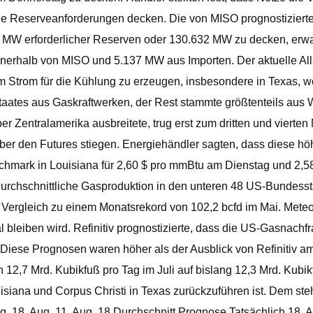
 die Reserveanforderungen decken. Die von MISO prognostizie
0 MW erforderlicher Reserven oder 130.632 MW zu decken, erw
erhalb von MISO und 5.137 MW aus Importen. Der aktuelle Allz
 Strom für die Kühlung zu erzeugen, insbesondere in Texas, w
ates aus Gaskraftwerken, der Rest stammte größtenteils aus Wi
r Zentralamerika ausbreitete, trug erst zum dritten und vierten
ber den Futures stiegen. Energiehändler sagten, dass diese 
hmark in Louisiana für 2,60 $ pro mmBtu am Dienstag und 2
chschnittliche Gasproduktion in den unteren 48 US-Bundesstaa
im Vergleich zu einem Monatsrekord von 102,2 bcfd im Mai. Mete
bleiben wird. Refinitiv prognostizierte, dass die US-Gasnachfra
Diese Prognosen waren höher als der Ausblick von Refinitiv a
12,7 Mrd. Kubikfuß pro Tag im Juli auf bislang 12,3 Mrd. Kubi
iana und Corpus Christi in Texas zurückzuführen ist. Dem steh
 18. Aug. 11. Aug. 18 Durchschnitt Prognose Tatsächlich 18.