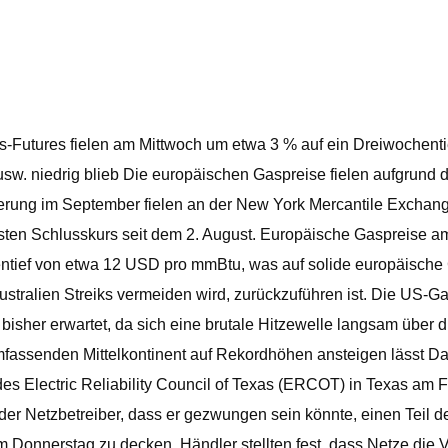
as-Futures fielen am Mittwoch um etwa 3 % auf ein Dreiwochenti
usw. niedrig blieb Die europäischen Gaspreise fielen aufgrund 
ferung im September fielen an der New York Mercantile Exchan
igsten Schlusskurs seit dem 2. August. Europäische Gaspreise a
hentief von etwa 12 USD pro mmBtu, was auf solide europäische
ustralien Streiks vermeiden wird, zurückzuführen ist. Die US-Ga
sher erwartet, da sich eine brutale Hitzewelle langsam über di
fassenden Mittelkontinent auf Rekordhöhen ansteigen lässt D
es Electric Reliability Council of Texas (ERCOT) in Texas am
er Netzbetreiber, dass er gezwungen sein könnte, einen Teil d
m Donnerstag zu decken. Händler stellten fest, dass Netze die 