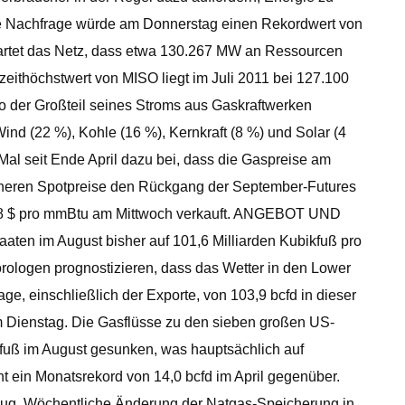
rte Nachfrage würde am Donnerstag einen Rekordwert von
artet das Netz, dass etwa 130.267 MW an Ressourcen
eithöchstwert von MISO liegt im Juli 2011 bei 127.100
o der Großteil seines Stroms aus Gaskraftwerken
nd (22 %), Kohle (16 %), Kernkraft (8 %) und Solar (4
 Mal seit Ende April dazu bei, dass die Gaspreise am
höheren Spotpreise den Rückgang der September-Futures
,58 $ pro mmBtu am Mittwoch verkauft. ANGEBOT UND
ten im August bisher auf 101,6 Milliarden Kubikfuß pro
orologen prognostizieren, dass das Wetter in den Lower
ge, einschließlich der Exporte, von 103,9 bcfd in dieser
m Dienstag. Die Gasflüsse zu den sieben großen US-
kfuß im August gesunken, was hauptsächlich auf
t ein Monatsrekord von 14,0 bcfd im April gegenüber.
 Aug. Wöchentliche Änderung der Natgas-Speicherung in