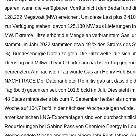
sparen, wenn die verfügbaren Vorräte nicht den Bedarf und
128.222 Megawatt (MW) erreichen. Um diese Last plus 2.41
zur Verfügung stehen, davon 125.130 MW aus Lieferungen inn
MW. Extreme Hitze erhöht die Menge an verbranntem Gas, um
stammt. Im Jahr 2022 stammten etwa 49 % des Stroms des Sta
%), Bundesenergie Daten zeigten. Die Hitzewelle, die sich übe
Dienstag und Mittwoch vor Ort oder am nächsten Tag gegenü
begrenzten. Am nächsten Tag wurde Gas am Henry Hub Benc
NACHFRAGE Der Datenanbieter Refinitiv gab an, dass die dur
Tag (bcfd) gesunken sei, von 101,8 bcfd im Juli. Dies steht 
48 States mindestens bis zum 7. September heißer als normal 
Woche auf 104,7 bcfd in der nächsten Woche steigen würde. 
amerikanischen LNG-Exportanlagen sind von durchschnittlich 
Reduzierungen bei Sabine Pass von Cheniere Energy in Louis
Woche endete Woche endete vor einem Jahr Fünf-Jahres-Aug.