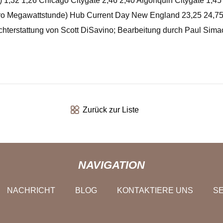
 1,32 1,26 Chicago Citygate 2,46 2,40 Algonquin Citygate 1,4
o Megawattstunde) Hub Current Day New England 23,25 24,75 
chterstattung von Scott DiSavino; Bearbeitung durch Paul Sima
Zurück zur Liste
NAVIGATION
NACHRICHT
BLOG
KONTAKTIERE UNS
SE