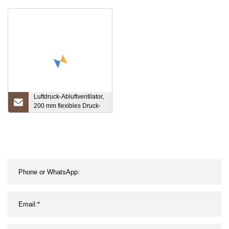
Zugangsventil Heizung
T-Stücke
Wasserhahn Armaturen
Luftdruck-Abluftventilator,
200 mm flexibles Druck-
PVC-Rohr